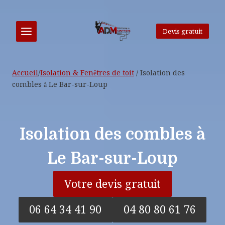
Aller
au
contenu
Devis gratuit
Accueil
/
Isolation & Fenêtres de toit
/
Isolation des
combles à Le Bar-sur-Loup
Isolation des combles à
Le Bar-sur-Loup
Votre devis gratuit
06 64 34 41 90
04 80 80 61 76