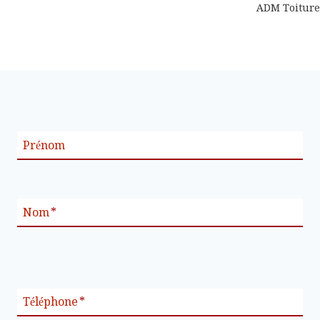
de
ADM Toiture
l’article
Prénom
Nom
*
Téléphone
*