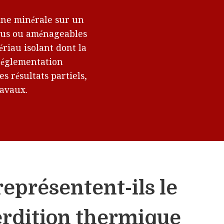
aine minérale sur un
dus ou aménageables
riau isolant dont la
 réglementation
s résultats partiels,
ravaux.
eprésentent-ils le
erdition thermique