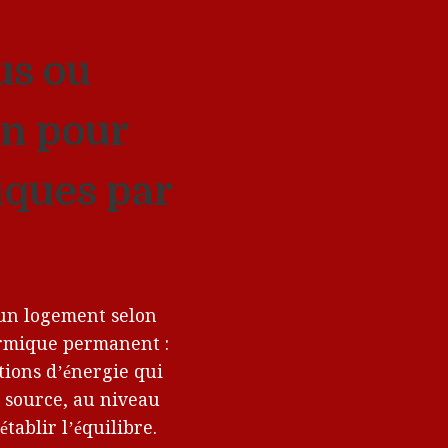
us ou
on pour
iques par
un logement selon
ermique permanent :
tions d’énergie qui
a source, au niveau
établir l’équilibre.