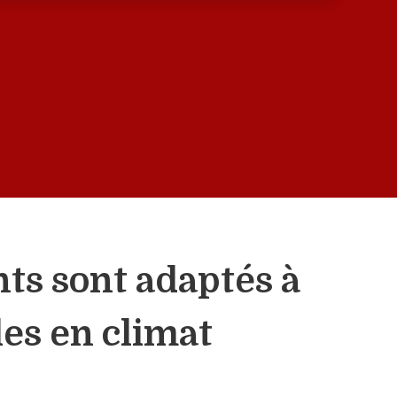
ts sont adaptés à
les en climat