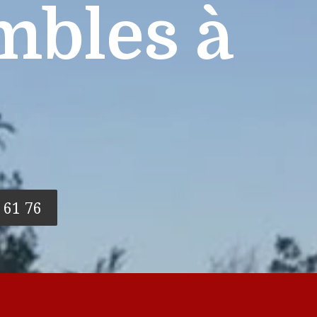
mbles à
 61 76