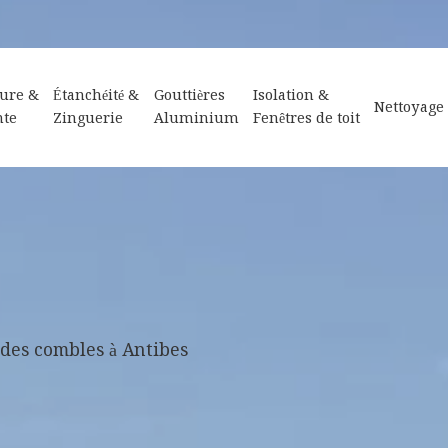
ure &
Étanchéité &
Gouttières
Isolation &
Nettoyage
nte
Zinguerie
Aluminium
Fenêtres de toit
 des combles à Antibes