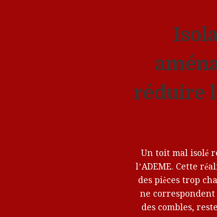
Isol
aménag
réduire 
Un toit mal isolé 
l’ADEME. Cette réa
des pièces trop ch
ne correspondent p
des combles, reste 