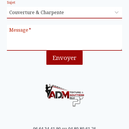
Sujet
Message
*
Envoyer
06 64 34 41 90
ou
04 80 80 61 76