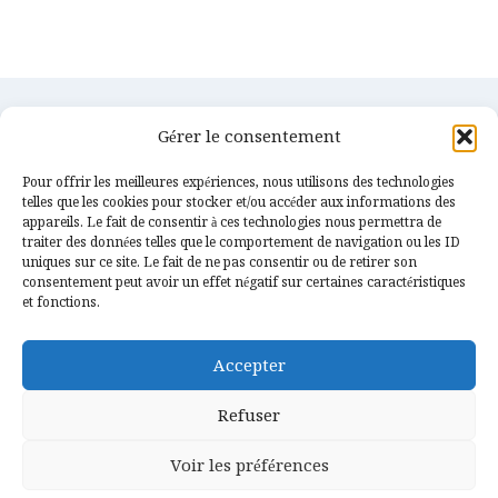
Gérer le consentement
Pour offrir les meilleures expériences, nous utilisons des technologies
telles que les cookies pour stocker et/ou accéder aux informations des
appareils. Le fait de consentir à ces technologies nous permettra de
traiter des données telles que le comportement de navigation ou les ID
uniques sur ce site. Le fait de ne pas consentir ou de retirer son
consentement peut avoir un effet négatif sur certaines caractéristiques
Services
Confidentialités
et fonctions.
Couverture & Charpente
Contact
Accepter
Etanchéité & Zinguerie
Actualités
Gouttières alu
Mentions légales
Refuser
Isolations & Fenêtres
Plan de site
Voir les préférences
© 2026 ADM Toiture - Conception
Tech'IT Creation