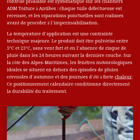
contrôle préalable est systématique sur les chantiers
ADM Toiture à Antibes : chaque tuile défectueuse est
recensée, et les réparations ponctuelles sont réalisées
avant de procéder à l’imperméabilisation.
La température d’application est une contrainte
technique majeure. Le produit doit être pulvérisé entre
5°C et 25°C, sans vent fort et en l’absence de risque de
pluie dans les 24 heures suivant la dernière couche. Sur
la côte des Alpes-Maritimes, les fenêtres météorologiques
idéales se situent en dehors des épisodes de pluies
cévenoles d’automne et des journées d’été à forte
chaleur
.
Ce positionnement calendaire conditionne directement
la durabilité du traitement.