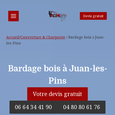
Aller
au
contenu
Devis gratuit
Accueil
/
Couverture & Charpente
/
Bardage bois à Juan-
les-Pins
Bardage bois à Juan-les-
Pins
Votre devis gratuit
06 64 34 41 90
04 80 80 61 76