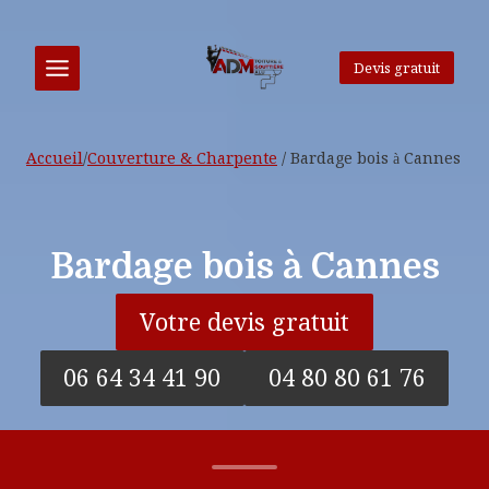
Aller
au
contenu
Devis gratuit
Accueil
/
Couverture & Charpente
/
Bardage bois à Cannes
Bardage bois à Cannes
Votre devis gratuit
06 64 34 41 90
04 80 80 61 76