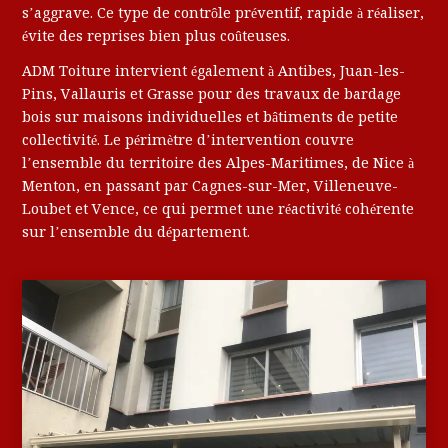
s’aggrave. Ce type de contrôle préventif, rapide à réaliser,
évite des reprises bien plus coûteuses.
ADM Toiture intervient également à Antibes, Juan-les-
Pins, Vallauris et Grasse pour des travaux de bardage
bois sur maisons individuelles et bâtiments de petite
collectivité. Le périmètre d’intervention couvre
l’ensemble du territoire des Alpes-Maritimes, de Nice à
Menton, en passant par Cagnes-sur-Mer, Villeneuve-
Loubet et Vence, ce qui permet une réactivité cohérente
sur l’ensemble du département.