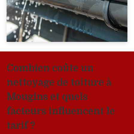
Combien coûte un
nettoyage de toiture à
Mougins et quels
facteurs influencent le
tarif ?