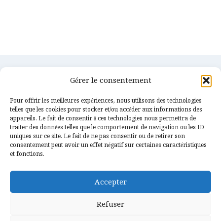
Gérer le consentement
Pour offrir les meilleures expériences, nous utilisons des technologies
telles que les cookies pour stocker et/ou accéder aux informations des
appareils. Le fait de consentir à ces technologies nous permettra de
traiter des données telles que le comportement de navigation ou les ID
uniques sur ce site. Le fait de ne pas consentir ou de retirer son
consentement peut avoir un effet négatif sur certaines caractéristiques
Services
Confidentialités
et fonctions.
Couverture & Charpente
Contact
Accepter
Etanchéité & Zinguerie
Actualités
Gouttières alu
Mentions légales
Refuser
Isolations & Fenêtres
Plan de site