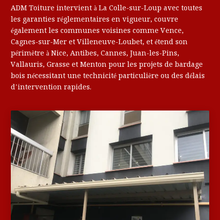
ADM Toiture intervient à La Colle-sur-Loup avec toutes
les garanties réglementaires en vigueur, couvre
également les communes voisines comme Vence,
Cagnes-sur-Mer et Villeneuve-Loubet, et étend son
périmètre à Nice, Antibes, Cannes, Juan-les-Pins,
Vallauris, Grasse et Menton pour les projets de bardage
bois nécessitant une technicité particulière ou des délais
d’intervention rapides.