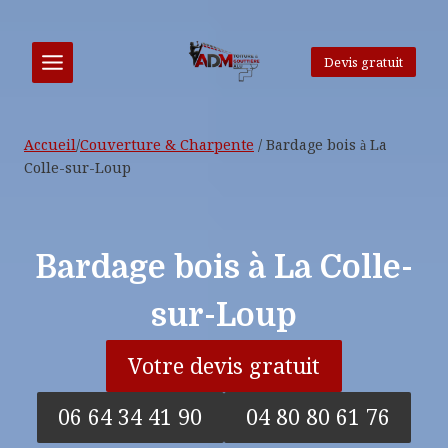
Aller
au
contenu
Devis gratuit
Accueil
/
Couverture & Charpente
/
Bardage bois à La
Colle-sur-Loup
Bardage bois à La Colle-
sur-Loup
Votre devis gratuit
06 64 34 41 90
04 80 80 61 76