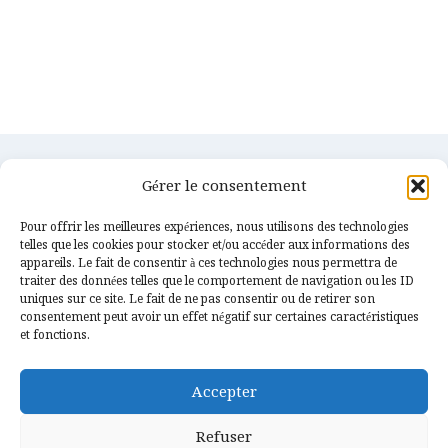
Gérer le consentement
Pour offrir les meilleures expériences, nous utilisons des technologies
telles que les cookies pour stocker et/ou accéder aux informations des
appareils. Le fait de consentir à ces technologies nous permettra de
traiter des données telles que le comportement de navigation ou les ID
uniques sur ce site. Le fait de ne pas consentir ou de retirer son
consentement peut avoir un effet négatif sur certaines caractéristiques
Services
Confidentialités
et fonctions.
Couverture & Charpente
Contact
Accepter
Etanchéité & Zinguerie
Actualités
Gouttières alu
Mentions légales
Refuser