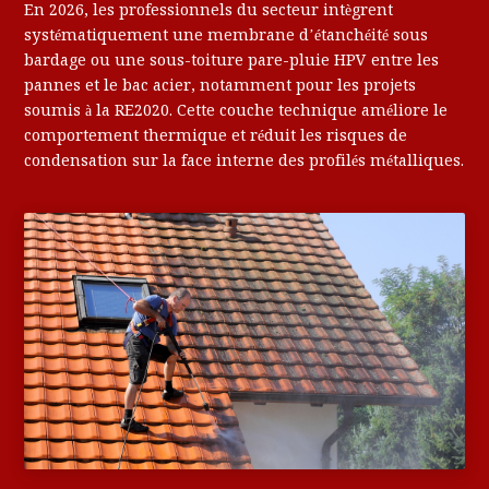
En 2026, les professionnels du secteur intègrent
systématiquement une membrane d’étanchéité sous
bardage ou une sous-toiture pare-pluie HPV entre les
pannes et le bac acier, notamment pour les projets
soumis à la RE2020. Cette couche technique améliore le
comportement thermique et réduit les risques de
condensation sur la face interne des profilés métalliques.